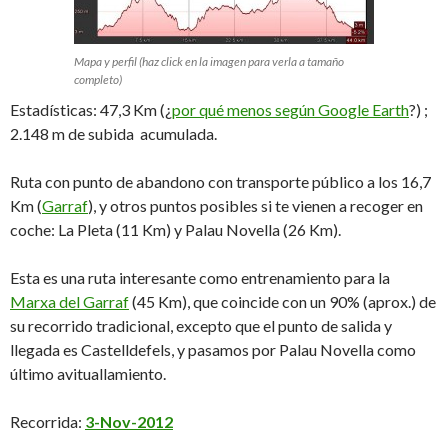
Mapa y perfil (haz click en la imagen para verla a tamaño
completo)
Estadísticas: 47,3 Km (¿
por qué menos según Google Earth
?) ;
2.148 m de subida acumulada.
Ruta con punto de abandono con transporte público a los 16,7
Km (
Garraf
), y otros puntos posibles si te vienen a recoger en
coche: La Pleta (11 Km) y Palau Novella (26 Km).
Esta es una ruta interesante como entrenamiento para la
Marxa del Garraf
(45 Km), que coincide con un 90% (aprox.) de
su recorrido tradicional, excepto que el punto de salida y
llegada es Castelldefels, y pasamos por Palau Novella como
último avituallamiento.
Recorrida:
3-Nov-2012