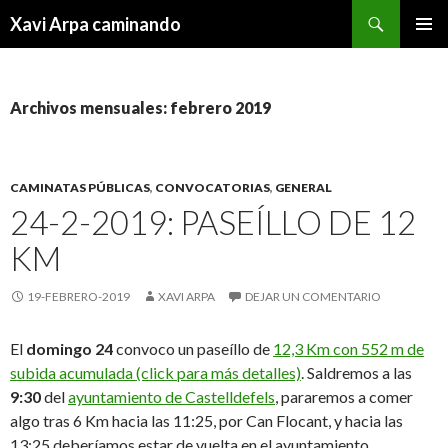
Buscar
Xavi Arpa caminando
IR
MENÚ
AL
PRINCI
CONTENIDO
Archivos mensuales: febrero 2019
CAMINATAS PÚBLICAS
,
CONVOCATORIAS
,
GENERAL
24-2-2019: PASEÍLLO DE 12
KM
19-FEBRERO-2019
XAVI ARPA
DEJAR UN COMENTARIO
El
domingo 24
convoco un paseíllo de
12,3 Km con 552 m de
subida acumulada (click para más detalles)
. Saldremos a las
9:30
del
ayuntamiento de Castelldefels
, pararemos a comer
algo tras 6 Km hacia las 11:25, por Can Flocant, y hacia las
13:25 deberíamos estar de vuelta en el ayuntamiento.