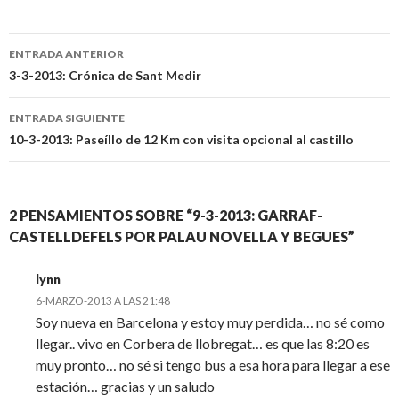
Ir
ENTRADA ANTERIOR
a
3-3-2013: Crónica de Sant Medir
la
ENTRADA SIGUIENTE
entrada
10-3-2013: Paseíllo de 12 Km con visita opcional al castillo
2 PENSAMIENTOS SOBRE “9-3-2013: GARRAF-
CASTELLDEFELS POR PALAU NOVELLA Y BEGUES”
lynn
6-MARZO-2013 A LAS 21:48
Soy nueva en Barcelona y estoy muy perdida… no sé como
llegar.. vivo en Corbera de llobregat… es que las 8:20 es
muy pronto… no sé si tengo bus a esa hora para llegar a ese
estación… gracias y un saludo