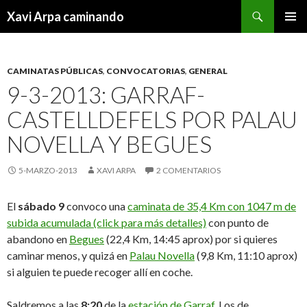
Buscar
Xavi Arpa caminando
IR
MENÚ
AL
PRINCI
CONTENIDO
CAMINATAS PÚBLICAS
,
CONVOCATORIAS
,
GENERAL
9-3-2013: GARRAF-
CASTELLDEFELS POR PALAU
NOVELLA Y BEGUES
5-MARZO-2013
XAVI ARPA
2 COMENTARIOS
El
sábado 9
convoco una
caminata de 35,4 Km con 1047 m de
subida acumulada (click para más detalles)
con punto de
abandono en
Begues
(22,4 Km, 14:45 aprox) por si quieres
caminar menos, y quizá en
Palau Novella
(9,8 Km, 11:10 aprox)
si alguien te puede recoger allí en coche.
Saldremos a las
8:20
de la
estación de Garraf
. Los de