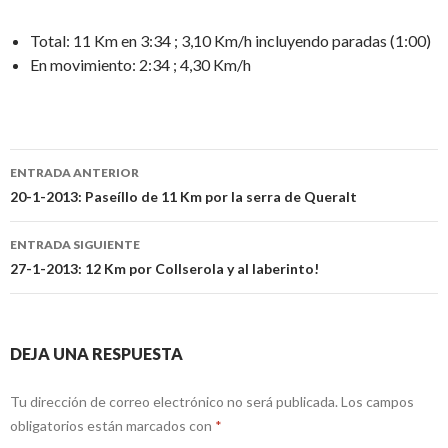
Total: 11 Km en 3:34 ; 3,10 Km/h incluyendo paradas (1:00)
En movimiento: 2:34 ; 4,30 Km/h
Ir
ENTRADA ANTERIOR
a
20-1-2013: Paseíllo de 11 Km por la serra de Queralt
la
ENTRADA SIGUIENTE
entrada
27-1-2013: 12 Km por Collserola y al laberinto!
DEJA UNA RESPUESTA
Tu dirección de correo electrónico no será publicada.
Los campos
obligatorios están marcados con
*