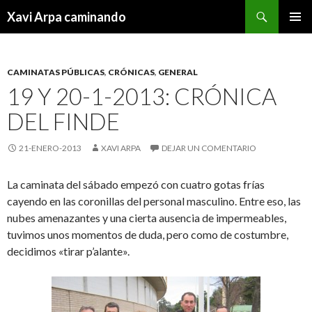
Buscar
Xavi Arpa caminando
IR
MENÚ
AL
PRINCI
CONTENIDO
CAMINATAS PÚBLICAS
,
CRÓNICAS
,
GENERAL
19 Y 20-1-2013: CRÓNICA
DEL FINDE
21-ENERO-2013
XAVI ARPA
DEJAR UN COMENTARIO
La caminata del sábado empezó con cuatro gotas frías
cayendo en las coronillas del personal masculino. Entre eso, las
nubes amenazantes y una cierta ausencia de impermeables,
tuvimos unos momentos de duda, pero como de costumbre,
decidimos «tirar p’alante».