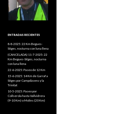
ENTRADAS RECIENTES
8-8-2025: 22 Km Begues-
Sitges, nocturna con luna llena
(CANCELADA) 11-7-2025: 22
Km Begues-Sitges, nocturna
con luna llena
22-6-2025: Paseo de 12 Km
15-6-2025: 14 Km de Garraf a
Sitges por Campdàsens y la
Trinitat
10-5-2025: Paseo por
Collserola hasta Vallvidrera
(9-10 Km) o Molins (20 Km)