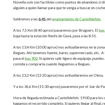
Novella solo son factibles como puntos de abandono si d
alguien a quien llamar para que te venga a buscar en coche
Saldremos a las
6:45
del
ayuntamiento de Castelldefels
.
A los 7,5 Km (8:40 aprox) pasaremos por Bruguers. El
bus
baja hasta la estación Renfe de Gavà, pasa a las 8:55.
A los 13,4 Km (10:00 aprox) nos avituallaremos en la zona
Begues. Ahí tenemos fuente, bares, supermercado, etc. A 
pasa el
bus 902
. Si quieres salir ligero de equipaje, puedes
comida y comprarla cuando lleguemos a Begues.
A los 23,2 Km (12:20 aprox) nos avituallaremos en Olesa.
Y a los 36,6 Km (15:30 aprox) pasaremos por el bar de Pa
Hora de llegada estimada a Castelldefels: 19:00 para los 
hagamos el recorrido completo. Si quieres llegar al final, 