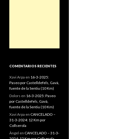
COMENTARIOS RECIENTES
Xavi Arpa
en
16-3-2025:
Paseo por Castelldefels, Gavà,
fuente de la Sentiu (10 Km)
Dolors
en
16-3-2025: Paseo
por Castelldefels, Gavà,
fuente de la Sentiu (10 Km)
Xavi Arpa
en
CANCELADO –
31-3-2024: 12 Km por
Collserola
Àngel
en
CANCELADO – 31-3-
2024: 12 Km por Collserola