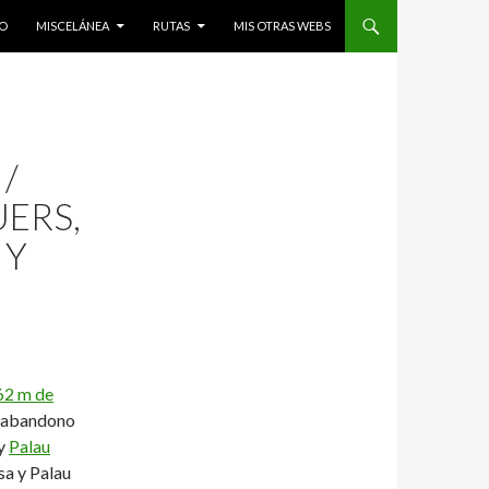
O
MISCELÁNEA
RUTAS
MIS OTRAS WEBS
 /
UERS,
 Y
62 m de
 abandono
 y
Palau
sa y Palau