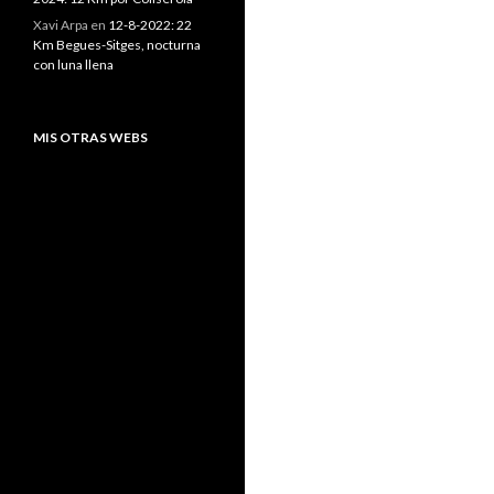
Xavi Arpa
en
12-8-2022: 22
Km Begues-Sitges, nocturna
con luna llena
MIS OTRAS WEBS