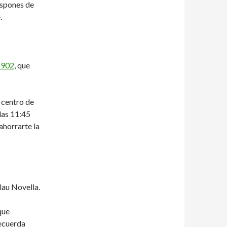
ispones de
.
 902
, que
 centro de
las 11:45
 ahorrarte la
lau Novella.
que
recuerda