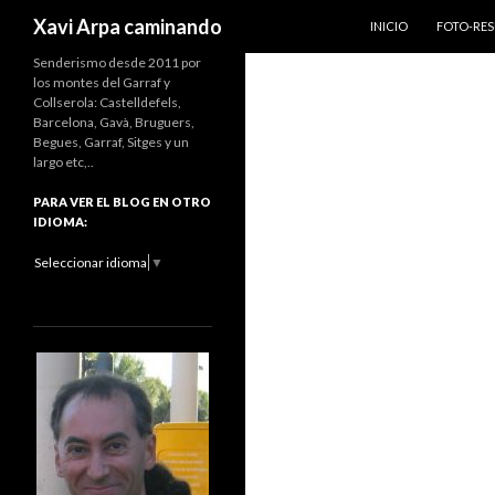
IR AL CONTENIDO
Buscar
Xavi Arpa caminando
INICIO
FOTO-RE
Senderismo desde 2011 por
los montes del Garraf y
Collserola: Castelldefels,
Barcelona, Gavà, Bruguers,
Begues, Garraf, Sitges y un
largo etc,..
PARA VER EL BLOG EN OTRO
IDIOMA:
Seleccionar idioma
▼