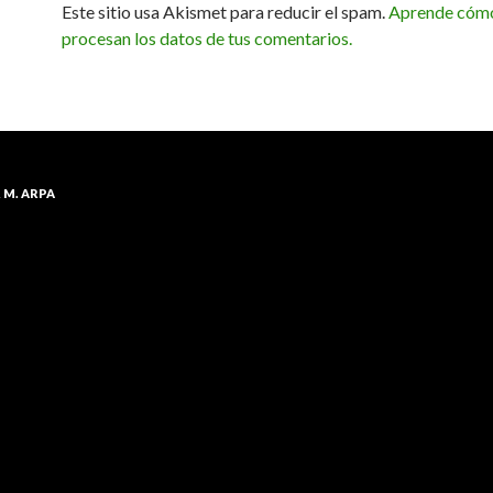
Este sitio usa Akismet para reducir el spam.
Aprende cóm
procesan los datos de tus comentarios.
(2014 single)
R M. ARPA