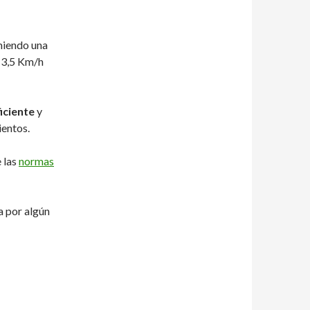
umiendo una
s 3,5 Km/h
iciente
y
ientos.
 las
normas
a por algún