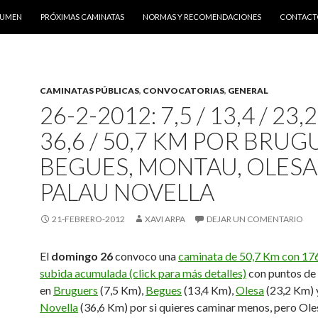
SUMEN
PRÓXIMAS CAMINATAS
NORMAS Y RECOMENDACIONES
CONTACT
CAMINATAS PÚBLICAS
,
CONVOCATORIAS
,
GENERAL
26-2-2012: 7,5 / 13,4 / 23,2
36,6 / 50,7 KM POR BRUG
BEGUES, MONTAU, OLESA
PALAU NOVELLA
21-FEBRERO-2012
XAVI ARPA
DEJAR UN COMENTARIO
El
domingo 26
convoco una
caminata de 50,7 Km con 17
subida acumulada (click para más detalles)
con puntos de
en
Bruguers
(7,5 Km),
Begues
(13,4 Km),
Olesa
(23,2 Km)
Novella
(36,6 Km) por si quieres caminar menos, pero Ole