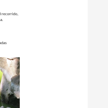
 recorrido,
a.
adas