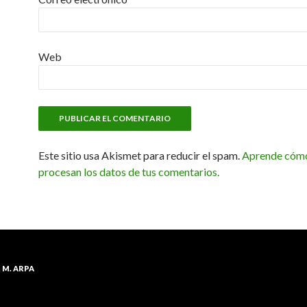
Web
Este sitio usa Akismet para reducir el spam.
Aprende cóm
procesan los datos de tus comentarios.
(2014 single)
R M. ARPA