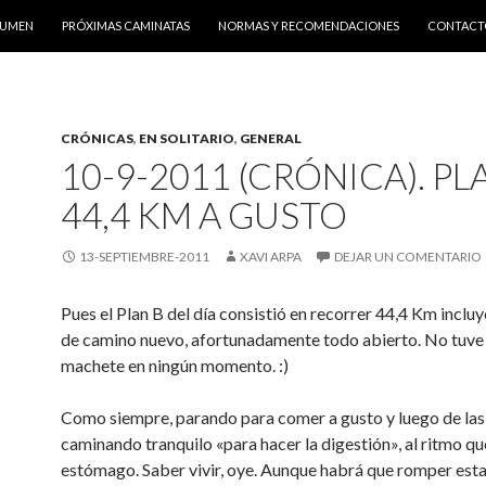
SUMEN
PRÓXIMAS CAMINATAS
NORMAS Y RECOMENDACIONES
CONTACT
CRÓNICAS
,
EN SOLITARIO
,
GENERAL
10-9-2011 (CRÓNICA). PLA
44,4 KM A GUSTO
13-SEPTIEMBRE-2011
XAVI ARPA
DEJAR UN COMENTARIO
Pues el Plan B del día consistió en recorrer 44,4 Km incl
de camino nuevo, afortunadamente todo abierto. No tuve 
machete en ningún momento. :)
Como siempre, parando para comer a gusto y luego de las
caminando tranquilo «para hacer la digestión», al ritmo q
estómago. Saber vivir, oye. Aunque habrá que romper es