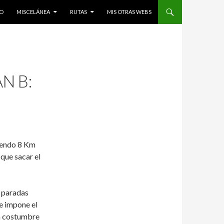
O
MISCELÁNEA
RUTAS
MIS OTRAS WEBS
N B:
uyendo 8 Km
que sacar el
 paradas
ue impone el
ta costumbre