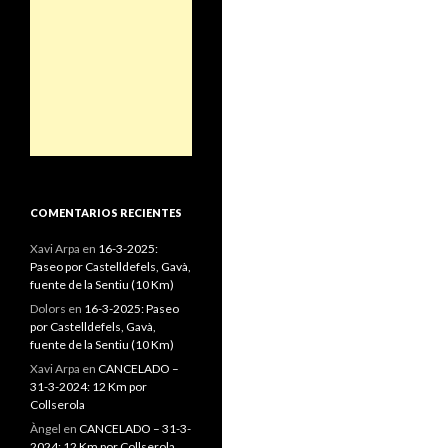
COMENTARIOS RECIENTES
Xavi Arpa
en
16-3-2025:
Paseo por Castelldefels, Gavà,
fuente de la Sentiu (10 Km)
Dolors
en
16-3-2025: Paseo
por Castelldefels, Gavà,
fuente de la Sentiu (10 Km)
Xavi Arpa
en
CANCELADO –
31-3-2024: 12 Km por
Collserola
Àngel
en
CANCELADO – 31-3-
2024: 12 Km por Collserola