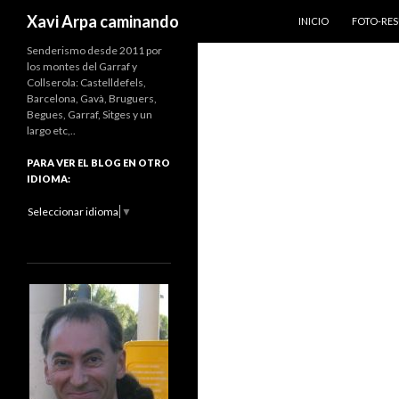
IR AL CONTENIDO
Buscar
Xavi Arpa caminando
INICIO
FOTO-RE
Senderismo desde 2011 por
los montes del Garraf y
Collserola: Castelldefels,
Barcelona, Gavà, Bruguers,
Begues, Garraf, Sitges y un
largo etc,..
PARA VER EL BLOG EN OTRO
IDIOMA:
Seleccionar idioma
▼