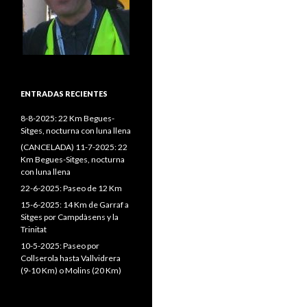
ENTRADAS RECIENTES
8-8-2025: 22 Km Begues-
Sitges, nocturna con luna llena
(CANCELADA) 11-7-2025: 22
Km Begues-Sitges, nocturna
con luna llena
22-6-2025: Paseo de 12 Km
15-6-2025: 14 Km de Garraf a
Sitges por Campdàsens y la
Trinitat
10-5-2025: Paseo por
Collserola hasta Vallvidrera
(9-10 Km) o Molins (20 Km)