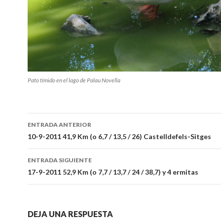
Pato tímido en el lago de Palau Novella
Ir
ENTRADA ANTERIOR
a
10-9-2011 41,9 Km (o 6,7 / 13,5 / 26) Castelldefels-Sitges
la
ENTRADA SIGUIENTE
entrada
17-9-2011 52,9 Km (o 7,7 / 13,7 / 24 / 38,7) y 4 ermitas
DEJA UNA RESPUESTA