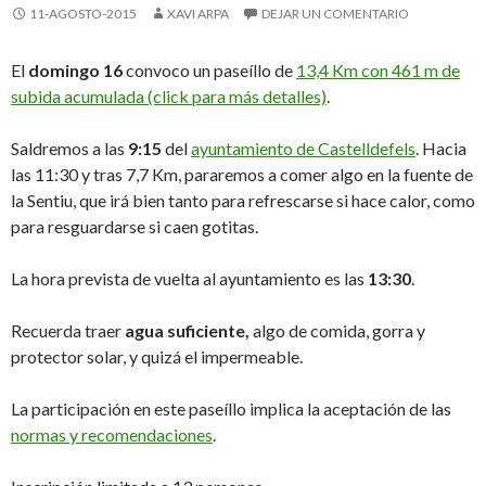
11-AGOSTO-2015
XAVI ARPA
DEJAR UN COMENTARIO
El
domingo 16
convoco un paseíllo de
13,4 Km con 461 m de
subida acumulada (click para más detalles)
.
Saldremos a las
9:15
del
ayuntamiento de Castelldefels
. Hacia
las 11:30 y tras 7,7 Km, pararemos a comer algo en la fuente de
la Sentiu, que irá bien tanto para refrescarse si hace calor, como
para resguardarse si caen gotitas.
La hora prevista de vuelta al ayuntamiento es las
13:30
.
Recuerda traer
agua suficiente,
algo de comida, gorra y
protector solar, y quizá el impermeable.
La participación en este paseíllo implica la aceptación de las
normas y recomendaciones
.