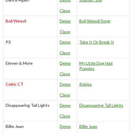
Clase
Boll Weevil
Demo
Boll Weevil Song
Clase
P3
Demo
Take It Or Break It
Clase
Eleven & More
Demo
My Little Dog Had
Puppies
Clase
Celtic CT
Demo
Rokjes
Clase
Disappearing Tail Lights
Demo
Disappearing Tail Lights
Clase
Billie Jean
Demo
Billie Jean