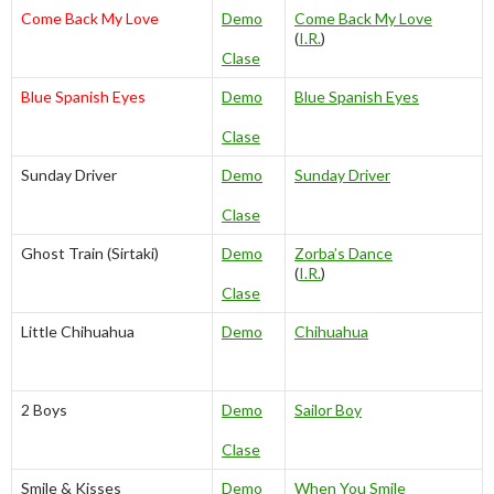
Come Back My Love
Demo
Come Back My Love
(
I.R.
)
Clase
Blue Spanish Eyes
Demo
Blue Spanish Eyes
Clase
Sunday Driver
Demo
Sunday Driver
Clase
Ghost Train (Sirtaki)
Demo
Zorba’s Dance
(
I.R.
)
Clase
Little Chihuahua
Demo
Chihuahua
2 Boys
Demo
Sailor Boy
Clase
Smile & Kisses
Demo
When You Smile