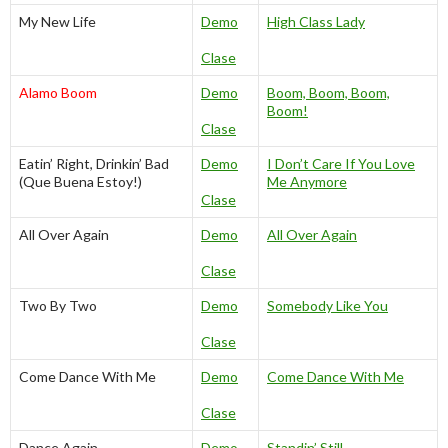
My New Life
Demo
High Class Lady
Clase
Alamo Boom
Demo
Boom, Boom, Boom,
Boom!
Clase
Eatin’ Right, Drinkin’ Bad
Demo
I Don’t Care If You Love
(Que Buena Estoy!)
Me Anymore
Clase
All Over Again
Demo
All Over Again
Clase
Two By Two
Demo
Somebody Like You
Clase
Come Dance With Me
Demo
Come Dance With Me
Clase
Dance Again
Demo
Standin’ Still