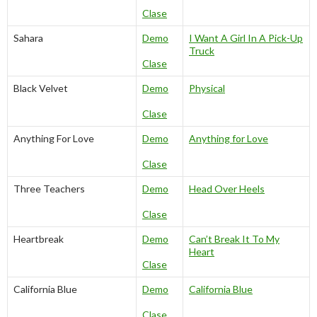
Clase
Sahara
Demo
I Want A Girl In A Pick-Up
Truck
Clase
Black Velvet
Demo
Physical
Clase
Anything For Love
Demo
Anything for Love
Clase
Three Teachers
Demo
Head Over Heels
Clase
Heartbreak
Demo
Can’t Break It To My
Heart
Clase
California Blue
Demo
California Blue
Clase