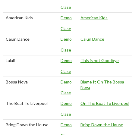
Clase
American Kids
Demo
American Kids
Clase
Cajun Dance
Demo
Cajun Dance
Clase
Lalali
Demo
This is not Goodbye
Clase
Bossa Nova
Demo
Blame It On The Bossa
Nova
Clase
The Boat To Liverpool
Demo
On The Boat To Liverpool
Clase
Bring Down the House
Demo
Bring Down the House