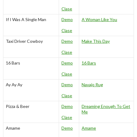
Clase
If I Was A Single Man
Demo
A Woman Like You
Clase
Taxi Driver Cowboy
Demo
Make This Day
Clase
16 Bars
Demo
16 Bars
Clase
Ay Ay Ay
Demo
Navajo Rug
Clase
Pizza & Beer
Demo
Dreaming Enough To Get
Me
Clase
Amame
Demo
Amame