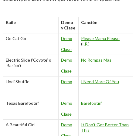
Baile
Demo
Canción
y Clase
Go Cat Go
Demo
Please Mama Please
(
I.R.
)
Clase
Electric Slide (‘Coyote’ o
Demo
No Rompas Mas
‘Basico’)
Clase
Lindi Shuffle
Demo
I Need More Of You
Texas Barefootin’
Demo
Barefootin’
Clase
A Beautiful Girl
Demo
It Don’t Get Better Than
This
Clase