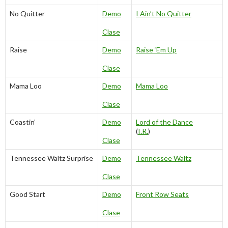
No Quitter
Demo
I Ain’t No Quitter
Clase
Raise
Demo
Raise ‘Em Up
Clase
Mama Loo
Demo
Mama Loo
Clase
Coastin’
Demo
Lord of the Dance
(
I.R.
)
Clase
Tennessee Waltz Surprise
Demo
Tennessee Waltz
Clase
Good Start
Demo
Front Row Seats
Clase