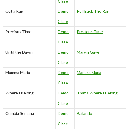
Clase
Cut a Rug
Demo
Roll Back The Rug
Clase
Precious Time
Demo
Precious Time
Clase
Until the Dawn
Demo
Marvin Gaye
Clase
Mamma Maria
Demo
Mamma Maria
Clase
Where I Belong
Demo
That’s Where I Belong
Clase
Cumbia Semana
Demo
Bailando
Clase