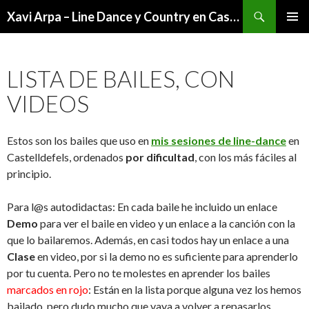
Buscar
Xavi Arpa – Line Dance y Country en Castelldefels
IR
MENÚ
AL
PRINCI
CONTENIDO
LISTA DE BAILES, CON
VIDEOS
Estos son los bailes que uso en
mis sesiones de line-dance
en
Castelldefels, ordenados
por dificultad
, con los más fáciles al
principio.
Para l@s autodidactas: En cada baile he incluido un enlace
Demo
para ver el baile en video y un enlace a la canción con la
que lo bailaremos. Además, en casi todos hay un enlace a una
Clase
en video, por si la demo no es suficiente para aprenderlo
por tu cuenta. Pero no te molestes en aprender los bailes
marcados en rojo
: Están en la lista porque alguna vez los hemos
bailado, pero dudo mucho que vaya a volver a repasarlos.