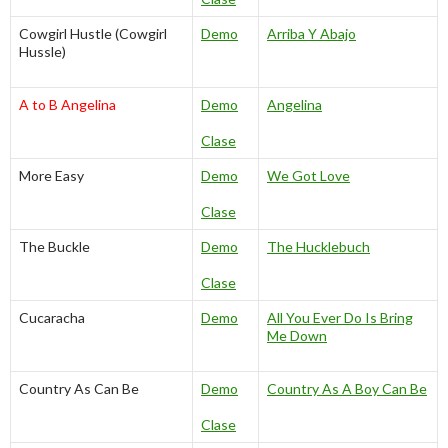
Cowgirl Hustle (Cowgirl
Demo
Arriba Y Abajo
Hussle)
A to B Angelina
Demo
Angelina
Clase
More Easy
Demo
We Got Love
Clase
The Buckle
Demo
The Hucklebuch
Clase
Cucaracha
Demo
All You Ever Do Is Bring
Me Down
Country As Can Be
Demo
Country As A Boy Can Be
Clase