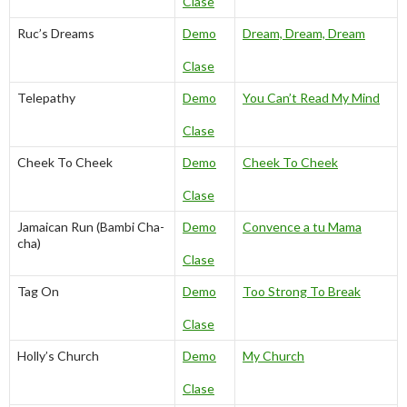
Clase
Ruc’s Dreams
Demo
Dream, Dream, Dream
Clase
Telepathy
Demo
You Can’t Read My Mind
Clase
Cheek To Cheek
Demo
Cheek To Cheek
Clase
Jamaican Run (Bambi Cha-
Demo
Convence a tu Mama
cha)
Clase
Tag On
Demo
Too Strong To Break
Clase
Holly’s Church
Demo
My Church
Clase