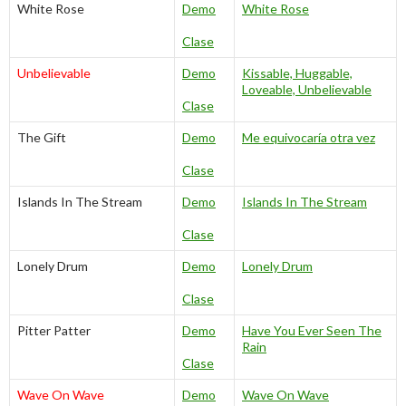
White Rose
Demo
White Rose
Clase
Unbelievable
Demo
Kissable, Huggable,
Loveable, Unbelievable
Clase
The Gift
Demo
Me equivocaría otra vez
Clase
Islands In The Stream
Demo
Islands In The Stream
Clase
Lonely Drum
Demo
Lonely Drum
Clase
Pitter Patter
Demo
Have You Ever Seen The
Rain
Clase
Wave On Wave
Demo
Wave On Wave