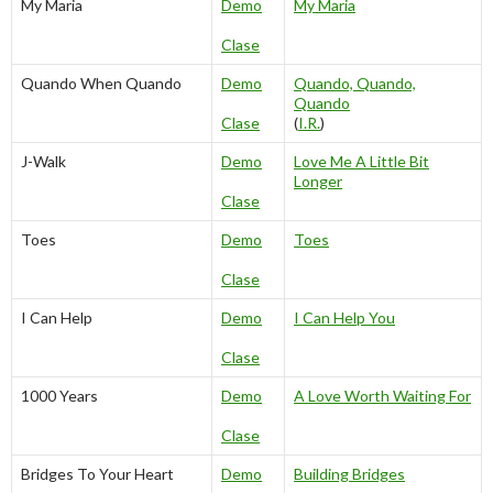
My Maria
Demo
My Maria
Clase
Quando When Quando
Demo
Quando, Quando,
Quando
Clase
(
I.R.
)
J-Walk
Demo
Love Me A Little Bit
Longer
Clase
Toes
Demo
Toes
Clase
I Can Help
Demo
I Can Help You
Clase
1000 Years
Demo
A Love Worth Waiting For
Clase
Bridges To Your Heart
Demo
Building Bridges