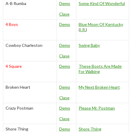
A-B Rumba
Demo
Some Kind Of Wonderful
Clase
4 Boys
Demo
Blue Moon Of Kentucky
(
I.R.
)
Cowboy Charleston
Demo
Swing Baby
Clase
4 Square
Demo
These Boots Are Made
For Walking
Broken Heart
Demo
My Next Broken Heart
Clase
Crazy Postman
Demo
Please Mr. Postman
Clase
Shore Thing
Demo
Shore Thing