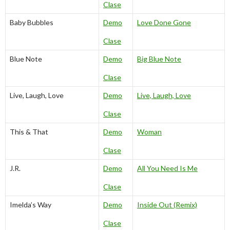
Clase
Baby Bubbles
Demo
Love Done Gone
Clase
Blue Note
Demo
Big Blue Note
Clase
Live, Laugh, Love
Demo
Live, Laugh, Love
Clase
This & That
Demo
Woman
Clase
J.R.
Demo
All You Need Is Me
Clase
Imelda’s Way
Demo
Inside Out (Remix)
Clase