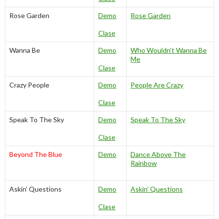
Rose Garden
Demo
Rose Garden
Clase
Wanna Be
Demo
Who Wouldn’t Wanna Be
Me
Clase
Crazy People
Demo
People Are Crazy
Clase
Speak To The Sky
Demo
Speak To The Sky
Clase
Beyond The Blue
Demo
Dance Above The
Rainbow
Askin’ Questions
Demo
Askin’ Questions
Clase