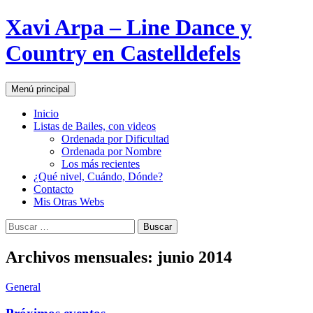
Xavi Arpa – Line Dance y
Country en Castelldefels
Buscar
Ir
Menú principal
al
contenido
Inicio
Listas de Bailes, con videos
Ordenada por Dificultad
Ordenada por Nombre
Los más recientes
¿Qué nivel, Cuándo, Dónde?
Contacto
Mis Otras Webs
Buscar:
Archivos mensuales: junio 2014
General