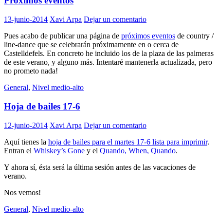
Próximos eventos
13-junio-2014
Xavi Arpa
Dejar un comentario
Pues acabo de publicar una página de
próximos eventos
de country /
line-dance que se celebrarán próximamente en o cerca de
Castelldefels. En concreto he incluido los de la plaza de las palmeras
de este verano, y alguno más. Intentaré mantenerla actualizada, pero
no prometo nada!
General
,
Nivel medio-alto
Hoja de bailes 17-6
12-junio-2014
Xavi Arpa
Dejar un comentario
Aquí tienes la
hoja de bailes para el martes 17-6 lista para imprimir
.
Entran el
Whiskey’s Gone
y el
Quando, When, Quando
.
Y ahora sí, ésta será la última sesión antes de las vacaciones de
verano.
Nos vemos!
General
,
Nivel medio-alto