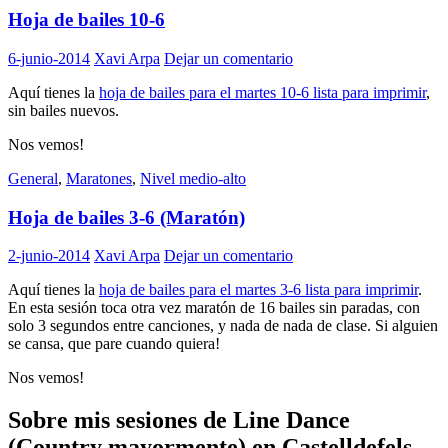
Hoja de bailes 10-6
6-junio-2014
Xavi Arpa
Dejar un comentario
Aquí tienes la
hoja de bailes para el martes 10-6 lista para imprimir
,
sin bailes nuevos.
Nos vemos!
General
,
Maratones
,
Nivel medio-alto
Hoja de bailes 3-6 (Maratón)
2-junio-2014
Xavi Arpa
Dejar un comentario
Aquí tienes la
hoja de bailes para el martes 3-6 lista para imprimir
.
En esta sesión toca otra vez maratón de 16 bailes sin paradas, con
solo 3 segundos entre canciones, y nada de nada de clase. Si alguien
se cansa, que pare cuando quiera!
Nos vemos!
Sobre mis sesiones de Line Dance
(Country mayormente) en Castelldefels